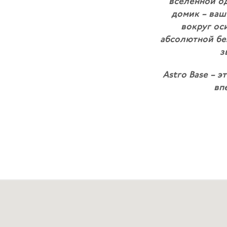
вселенной од
домик – ваш
вокруг ос
абсолютной бе
з
Astro Base – э
вп